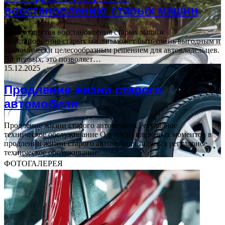
восстановлению старых машин
Преимущества восстановления старых машин
Восстановление старых машин может быть очень выгодным и
экономически целесообразным решением для автовладельцев.
Во-первых, это позволяет…
15.12.2025
Продление жизни старого
автомобиля
Продление жизни старого автомобиля Регулярное
техническое обслуживание Одним из ключевых моментов в
продлении жизни старого автомобиля является регулярное
техническое обслуживание.…
ФОТОГАЛЕРЕЯ