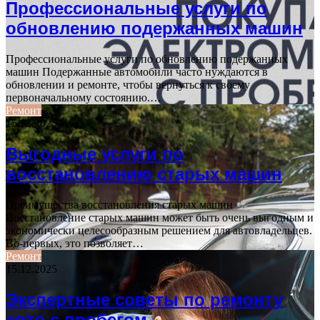
Профессиональные услуги по
обновлению подержанных машин
Профессиональные услуги по обновлению подержанных
машин Подержанные автомобили часто нуждаются в
обновлении и ремонте, чтобы вернуться к своему
первоначальному состоянию.…
Ремонт
15.12.2025
Выгодные услуги по
восстановлению старых машин
Преимущества восстановления старых машин
Восстановление старых машин может быть очень выгодным и
экономически целесообразным решением для автовладельцев.
Во-первых, это позволяет…
Ремонт
15.12.2025
Экспертные советы по ремонту
авто с пробегом