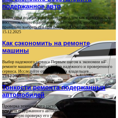
подержанное авто
1. Покупка подержанного авто Перед тем как приступить к
восстановлению подержанного автомобиля, необходимо
правильно выбрать его при покупке. Осмотрите авто…
15.12.2025
Как сэкономить на ремонте
машины
Выбор надежного сервиса Первым шагом к экономии на
ремонте машины является выбор надежного и проверенного
сервиса. Исследуйте отзывы других владельцев…
15.12.2025
Тонкости ремонта подержанных
автомобилей
Проверка технического состояния автомобиля Перед началом
ремонта подержанного автомобиля необходимо провести
тщательную проверку его технического состояния. Это