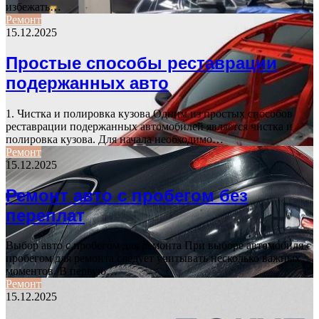
избежать…
Ремонт
15.12.2025
Простые способы реставрации
подержанных авто
1. Чистка и полировка кузова Одним из простых способов
реставрации подержанных автомобилей является чистка и
полировка кузова. Для начала необходимо…
Ремонт
15.12.2025
Ремонт авто с пробегом без
переплат
Выбор авто с пробегом для ремонта При выборе автомобиля с
пробегом для ремонта следует учитывать несколько важных
моментов. В первую…
Ремонт
15.12.2025