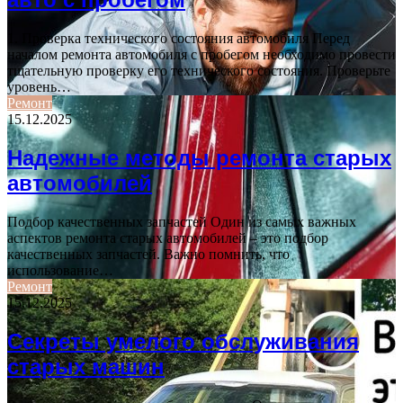
1. Проверка технического состояния автомобиля Перед
началом ремонта автомобиля с пробегом необходимо провести
тщательную проверку его технического состояния. Проверьте
уровень…
Ремонт
15.12.2025
Надежные методы ремонта старых
автомобилей
Подбор качественных запчастей Один из самых важных
аспектов ремонта старых автомобилей – это подбор
качественных запчастей. Важно помнить, что
использование…
Ремонт
15.12.2025
Секреты умелого обслуживания
старых машин