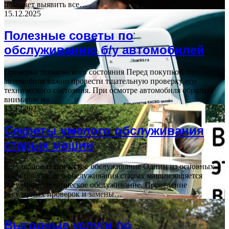
поможет выявить все…
15.12.2025
Полезные советы по
обслуживанию б/у автомобилей
Проверка технического состояния Перед покупкой б/у
автомобиля важно провести тщательную проверку его
технического состояния. При осмотре автомобиля обратите
внимание на…
15.12.2025
Секреты умелого обслуживания
старых машин
Регулярное техническое обслуживание Одним из основных
секретов умелого обслуживания старых машин является
регулярное техническое обслуживание. Проведение
регулярных проверок и замены…
15.12.2025
Выгодные услуги по