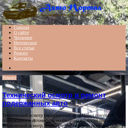
Menu
Главная
О сайте
Читаемое
Интересное
Все статьи
Ремонт
Контакты
Search
for
Ремонт
15.12.2025
Технический осмотр и ремонт
подержанных авто
Технический осмотр подержанных авто Перед покупкой
подержанного автомобиля необходимо провести тщательный
технический осмотр, чтобы убедиться в его состоянии и