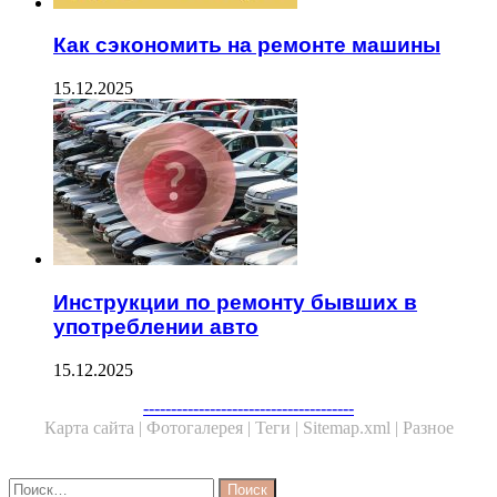
Как сэкономить на ремонте машины
15.12.2025
Инструкции по ремонту бывших в
употреблении авто
15.12.2025
Facebook
Twitter
WhatsApp
Telegram
--------------------------------------
Карта сайта |
Фотогалерея |
Теги |
Sitemap.xml |
Разное
Close
Найти: