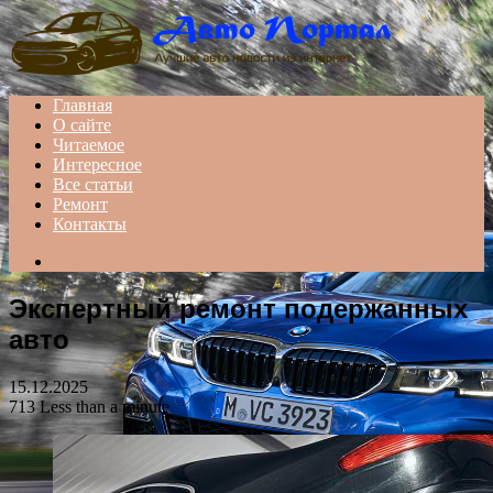
Menu
Главная
О сайте
Читаемое
Интересное
Все статьи
Ремонт
Контакты
Search
for
Экспертный ремонт подержанных
авто
15.12.2025
713
Less than a minute