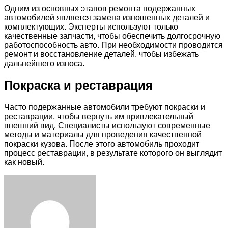
Одним из основных этапов ремонта подержанных
автомобилей является замена изношенных деталей и
комплектующих. Эксперты используют только
качественные запчасти, чтобы обеспечить долгосрочную
работоспособность авто. При необходимости проводится
ремонт и восстановление деталей, чтобы избежать
дальнейшего износа.
Покраска и реставрация
Часто подержанные автомобили требуют покраски и
реставрации, чтобы вернуть им привлекательный
внешний вид. Специалисты используют современные
методы и материалы для проведения качественной
покраски кузова. После этого автомобиль проходит
процесс реставрации, в результате которого он выглядит
как новый.
Facebook
Twitter
LinkedIn
Tumblr
Pinterest
Reddit
VKontakte
Odnoklassniki
Skype
WhatsApp
Telegram
Viber
Share
Print
via
Email